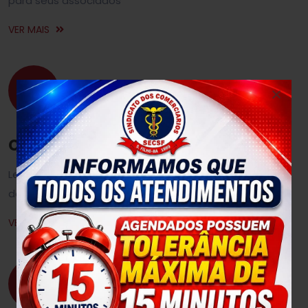
para seus associados
VER MAIS
×
Convenções
Leia na íntegra os acordos e convenções de trabalho
da nossa categoria
VER MAIS